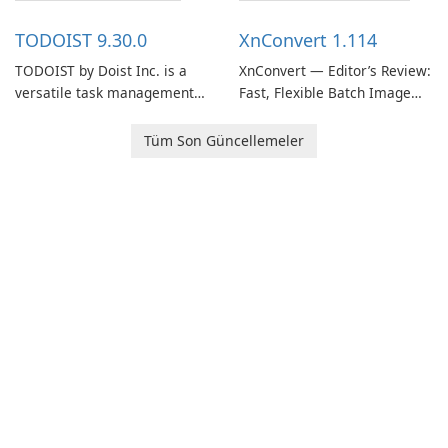
multiple devices.
TODOIST 9.30.0
XnConvert 1.114
TODOIST by Doist Inc. is a
XnConvert — Editor’s Review:
versatile task management
Fast, Flexible Batch Image
tool designed to help
Converter for Windows,
individuals and teams
macOS and Linux XnConvert
Tüm Son Güncellemeler
organize their work and
is a polished, cross-platform
increase productivity.
batch image processor from
XnSoft that balances depth
and simplicity.