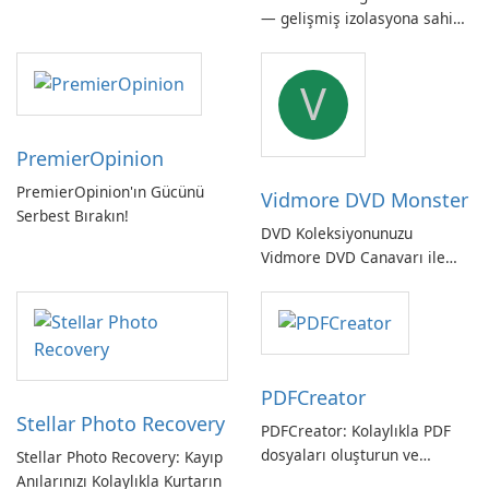
— gelişmiş izolasyona sahip
güçlü, Alman yapımı tam
sistem yedekleme
V
PremierOpinion
PremierOpinion'ın Gücünü
Vidmore DVD Monster
Serbest Bırakın!
DVD Koleksiyonunuzu
Vidmore DVD Canavarı ile
Açın
PDFCreator
Stellar Photo Recovery
PDFCreator: Kolaylıkla PDF
dosyaları oluşturun ve
Stellar Photo Recovery: Kayıp
dönüştürün!
Anılarınızı Kolaylıkla Kurtarın