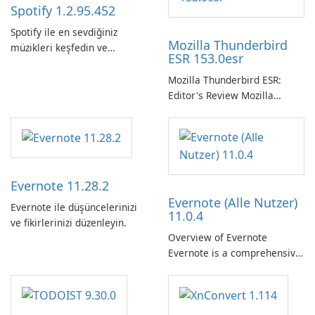
Spotify 1.2.95.452
Spotify ile en sevdiğiniz
Mozilla Thunderbird
müzikleri keşfedin ve
ESR 153.0esr
yayınlayın.
Mozilla Thunderbird ESR:
Editor's Review Mozilla
Thunderbird ESR (Extended
Support Release) is the long-
term support channel of the
Thunderbird desktop email
client designed for
Evernote 11.28.2
organizations and users who
Evernote (Alle Nutzer)
need predictable …
Evernote ile düşüncelerinizi
11.0.4
ve fikirlerinizi düzenleyin.
Overview of Evernote
Evernote is a comprehensive
note-taking and organization
software designed to help
users capture, organize, and
access information across