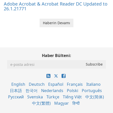
Adobe Acrobat & Acrobat Reader DC Updated to
26.1.21771
Haberin Devamı
Haber Bülteni:
English
Deutsch
Español
Français
Italiano
日本語
한국어
Nederlands
Polski
Português
Русский
Svenska
Türkçe
Tiếng Việt
中文(简体)
中文(繁體)
Magyar
हिन्दी