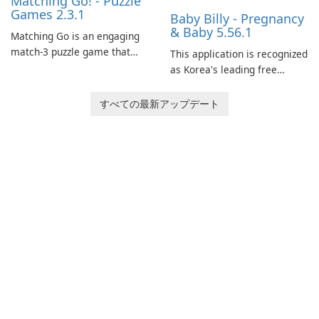
Matching Go! - Puzzle
Games 2.3.1
Baby Billy - Pregnancy
& Baby 5.56.1
Matching Go is an engaging
match-3 puzzle game that
This application is recognized
invites players to join Chloe
as Korea's leading free
and her charming corgi,
platform for pregnancy and
Ollie, on an adventurous
baby tracking, offering
すべての最新アップデート
journey across diverse
essential healthcare tips and
landscapes.
doctor-approved articles.