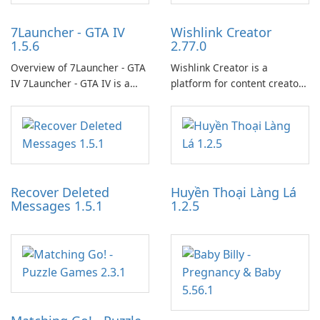
7Launcher - GTA IV
Wishlink Creator
1.5.6
2.77.0
Overview of 7Launcher - GTA
Wishlink Creator is a
IV 7Launcher - GTA IV is a
platform for content creators
specialized software
designed to monetize their
application designed to
work through built-in brand
optimize the gaming
partnerships and integrated
experience for Grand Theft
tools for content distribution
Auto IV.
and audience engagement.
Recover Deleted
Huyền Thoại Làng Lá
Messages 1.5.1
1.2.5