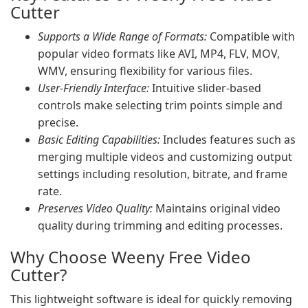
Cutter
Supports a Wide Range of Formats:
Compatible with
popular video formats like AVI, MP4, FLV, MOV,
WMV, ensuring flexibility for various files.
User-Friendly Interface:
Intuitive slider-based
controls make selecting trim points simple and
precise.
Basic Editing Capabilities:
Includes features such as
merging multiple videos and customizing output
settings including resolution, bitrate, and frame
rate.
Preserves Video Quality:
Maintains original video
quality during trimming and editing processes.
Why Choose Weeny Free Video
Cutter?
This lightweight software is ideal for quickly removing