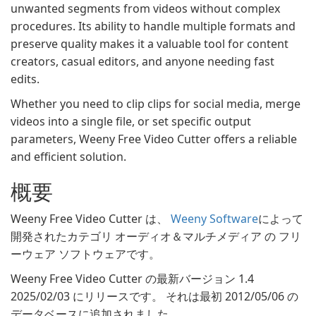
unwanted segments from videos without complex
procedures. Its ability to handle multiple formats and
preserve quality makes it a valuable tool for content
creators, casual editors, and anyone needing fast
edits.
Whether you need to clip clips for social media, merge
videos into a single file, or set specific output
parameters, Weeny Free Video Cutter offers a reliable
and efficient solution.
概要
Weeny Free Video Cutter は、
Weeny Software
によって
開発されたカテゴリ オーディオ＆マルチメディア の フリ
ーウェア ソフトウェアです。
Weeny Free Video Cutter の最新バージョン 1.4
2025/02/03 にリリースです。 それは最初 2012/05/06 の
データベースに追加されました。